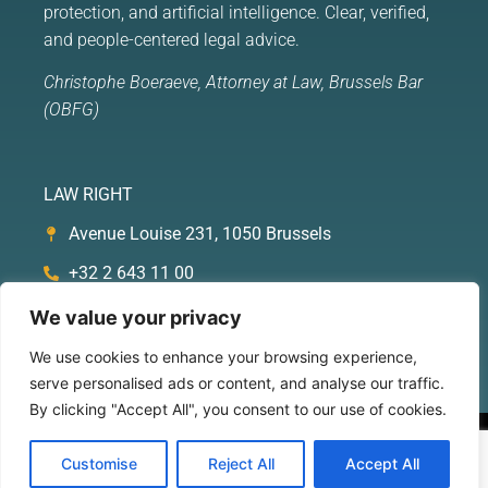
protection, and artificial intelligence. Clear, verified,
and people-centered legal advice.
Christophe Boeraeve, Attorney at Law, Brussels Bar
(OBFG)
LAW RIGHT
Avenue Louise 231, 1050 Brussels
+32 2 643 11 00
cboeraeve@law-right.com
We value your privacy
We use cookies to enhance your browsing experience,
serve personalised ads or content, and analyse our traffic.
By clicking "Accept All", you consent to our use of cookies.
© 2016 - LAW RIGHT - POWERED BY
RESIZE THE DAY
Customise
Reject All
Accept All
PRIVACY POLICY
LEGAL NOTICE