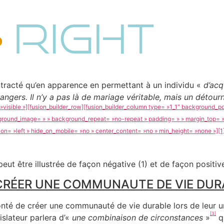
ntracté qu’en apparence en permettant à un individu «
d’acq
étrangers. Il n’y a pas là de mariage véritable, mais un déto
visible »][fusion_builder_row][fusion_builder_column type= »1_1″ background_pos
kground_image= » » background_repeat= »no-repeat » padding= » » margin_top= »
on= »left » hide_on_mobile= »no » center_content= »no » min_height= »none »][1
ut être illustrée de façon négative (1) et de façon positive
CRÉER UNE COMMUNAUTE DE VIE DUR
onté de créer une communauté de vie durable lors de leur un
[3]
slateur parlera d’«
une combinaison de circonstances
»
qu