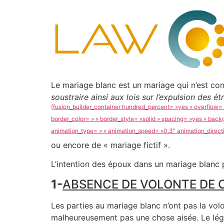
Le mariage blanc est un mariage qui n’est co
soustraire ainsi aux lois sur l’expulsion des 
[fusion_builder_container hundred_percent= »yes » overflow= »
border_color= » » border_style= »solid » spacing= »yes » bac
animation_type= » » animation_speed= »0.3″ animation_directi
ou encore de « mariage fictif ».
L’intention des époux dans un mariage blanc pe
1-
ABSENCE DE VOLONTE DE 
Les parties au mariage blanc n’ont pas la vol
malheureusement pas une chose aisée. Le légi