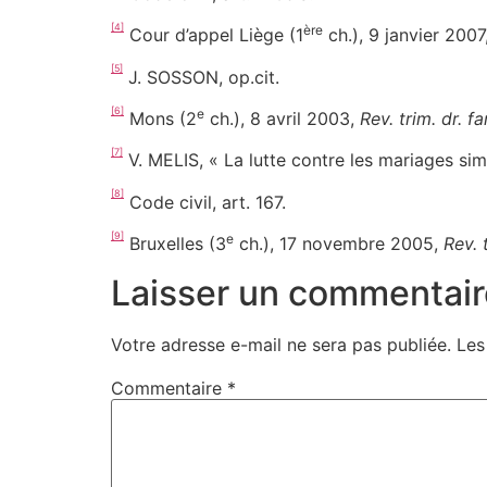
[4]
ère
Cour d’appel Liège (1
ch.), 9 janvier 2007
[5]
J. SOSSON, op.cit.
[6]
e
Mons (2
ch.), 8 avril 2003,
Rev. trim. dr. f
[7]
V. MELIS, « La lutte contre les mariages sim
[8]
Code civil, art. 167.
[9]
e
Bruxelles (3
ch.), 17 novembre 2005,
Rev. 
Laisser un commentair
Votre adresse e-mail ne sera pas publiée.
Les
Commentaire
*