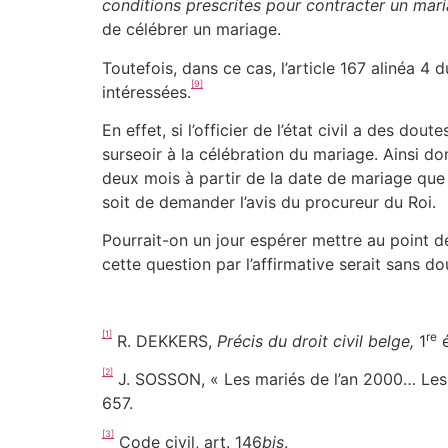
conditions prescrites pour contracter un maria
de célébrer un mariage.
Toutefois, dans ce cas, l’article 167 alinéa 4 d
[9]
intéressées.
En effet, si l’officier de l’état civil a des do
surseoir à la célébration du mariage. Ainsi donc
deux mois à partir de la date de mariage que 
soit de demander l’avis du procureur du Roi.
Pourrait-on un jour espérer mettre au point 
cette question par l’affirmative serait sans d
[1]
re
R. DEKKERS,
Précis du droit civil belge,
1
é
[2]
J. SOSSON, « Les mariés de l’an 2000… Les n
657.
[3]
Code civil, art. 146
bis
.