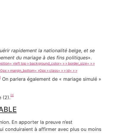
uérir rapidement la nationalité belge, et se
urnement du mariage à des fins politiques
».
ition= »left top » background_color= » » border_size= » »
0px » margin_bottom= »0px » class= » » id= » »
]
On parlera également de « mariage simulé »
[2]
 (2).
ABLE
ion. En apporter la preuve n’est
i conduiraient à affirmer avec plus ou moins