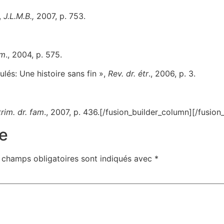
,
J.L.M.B.,
2007, p. 753.
am
., 2004, p. 575.
ulés: Une histoire sans fin »,
Rev. dr. étr
., 2006, p. 3.
trim. dr. fam
., 2007, p. 436.[/fusion_builder_column][/fusion
e
 champs obligatoires sont indiqués avec
*