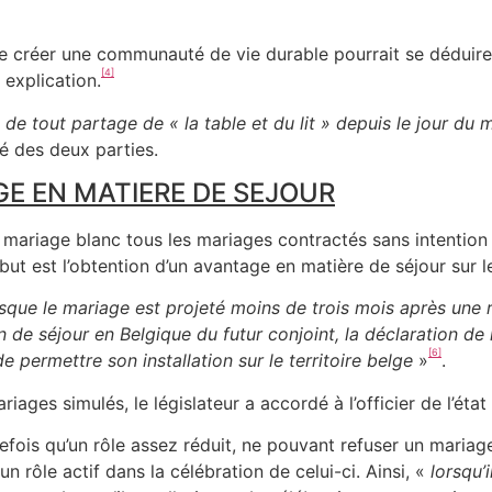
de créer une communauté de vie durable pourrait se déduire p
[4]
 explication.
 de tout partage de « la table et du lit » depuis le jour du m
 des deux parties.
E EN MATIERE DE SEJOUR
 par mariage blanc tous les mariages contractés sans intent
t est l’obtention d’un avantage en matière de séjour sur le 
rsque le mariage est projeté moins de trois mois après une 
on de séjour en Belgique du futur conjoint, la déclaration de
[6]
 permettre son installation sur le territoire belge
»
.
iages simulés, le législateur a accordé à l’officier de l’état 
t autrefois qu’un rôle assez réduit, ne pouvant refuser un mar
 un rôle actif dans la célébration de celui-ci. Ainsi, «
lorsqu’i